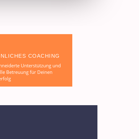
NLICHES COACHING
neiderte Unterstützung und
lle Betreuung für Deinen
rfolg