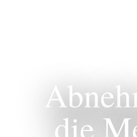
Abnehm
die M