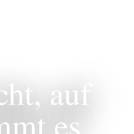
ht, auf
mmt es