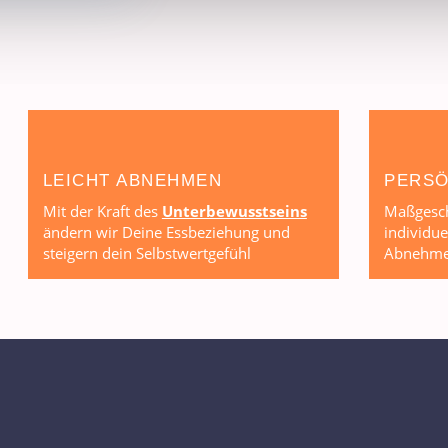
LEICHT ABNEHMEN
PERSÖ
Mit der Kraft des
Unterbewusstseins
Maßgesch
ändern wir Deine Essbeziehung und
individue
steigern dein Selbstwertgefühl
Abnehme