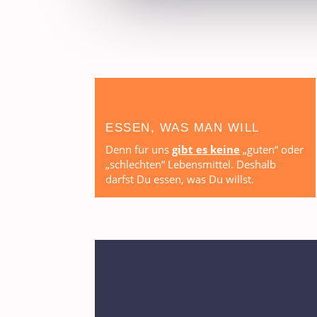
ESSEN, WAS MAN WILL
Denn für uns
gibt es keine
„guten“ oder
„schlechten“ Lebensmittel. Deshalb
darfst Du essen, was Du willst.