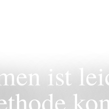
en ist leic
ethode ko