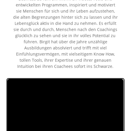
entwickelten Programmen, inspiriert und motiviert
sie Menschen für sich und ihr Leben aufzustehen,
die alten Begrenzungen hinter sich zu lassen und ihr
Lebensglück aktiv in die Hand zu nehmen. Es erfüllt
sie durch und durch, Menschen nach den Coachings
glücklich zu sehen und sie in ihr volles Potential zu
führen. Birgit hat über die Jahre unzählige
Ausbildungen absolviert und trifft mit viel
Einfühlungsvermögen, mit vielseitigem Know How,
tollen Tools, ihrer Expertise und ihrer genauen
Intuition bei ihren Coachees sofort ins Schwarze.