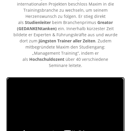
internationalen Projekten beschloss Maxim in die
Trainingsbranche zu wechseln, um seinem
Herzenswunsch zu folgen. Er stieg direkt
als
Studienleiter
beim Branchenprimus
Greator
(GEDANKENtanken)
ein. Innerhalb kürzester Zeit
bildete er Experten & Führungskräfte aus und wurde
dort zum
jüngsten Trainer aller Zeiten
. Zudem
mitbegründete Maxim den Studiengang:
„Management Training“, indem er
als
Hochschuldozent
über 40 verschiedene
Seminare leitete.