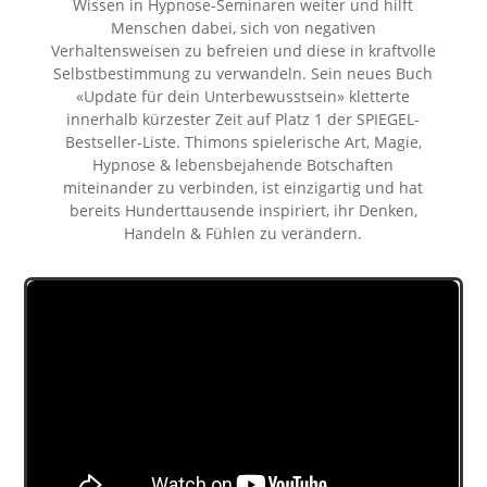
Wissen in Hypnose-Seminaren weiter und hilft
Menschen dabei, sich von negativen
Verhaltensweisen zu befreien und diese in kraftvolle
Selbstbestimmung zu verwandeln. Sein neues Buch
«Update für dein Unterbewusstsein» kletterte
innerhalb kürzester Zeit auf Platz 1 der SPIEGEL-
Bestseller-Liste. Thimons spielerische Art, Magie,
Hypnose & lebensbejahende Botschaften
miteinander zu verbinden, ist einzigartig und hat
bereits Hunderttausende inspiriert, ihr Denken,
Handeln & Fühlen zu verändern.