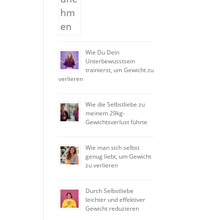
Wie Du Dein
Unterbewusstsein
trainierst, um Gewicht zu
verlieren
Wie die Selbstliebe zu
meinem 29kg-
Gewichtsverlust führte
Wie man sich selbst
genug liebt, um Gewicht
zu verlieren
Durch Selbstliebe
leichter und effektiver
Gewicht reduzieren