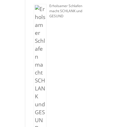
Erholsamer Schlafen
macht SCHLANK und
GESUND