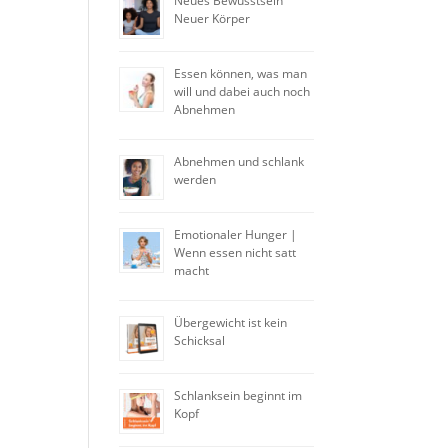
Neues Bewusstsein
Neuer Körper
Essen können, was man
will und dabei auch noch
Abnehmen
Abnehmen und schlank
werden
Emotionaler Hunger |
Wenn essen nicht satt
macht
Übergewicht ist kein
Schicksal
Schlanksein beginnt im
Kopf