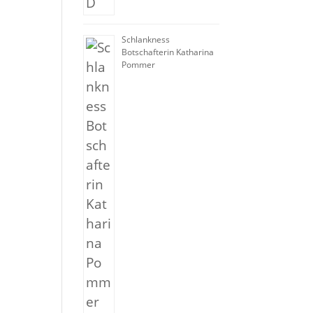
Schlankness
Botschafterin Katharina
Pommer