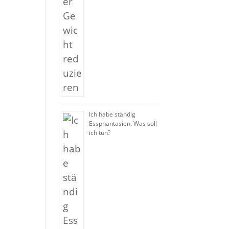
Ich habe ständig
Essphantasien. Was soll
ich tun?