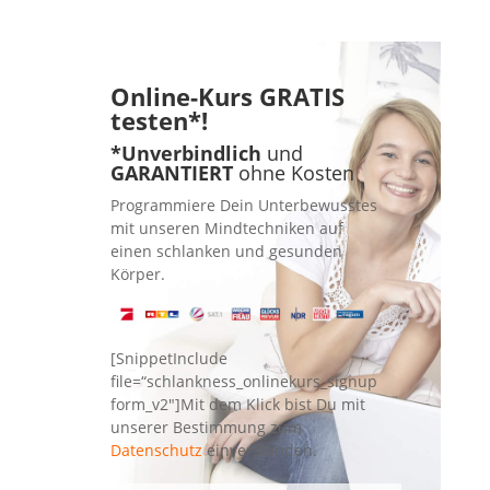
Online-Kurs
GRATIS
testen*!
*Unverbindlich
und
GARANTIERT
ohne Kosten
Programmiere Dein Unterbewusstes
mit unseren Mindtechniken auf
einen schlanken und gesunden
Körper.
[SnippetInclude
file=“schlankness_onlinekurs_signup
form_v2″]Mit dem Klick bist Du mit
unserer Bestimmung zum
Datenschutz
einverstanden.