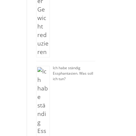
Ich habe ständig
Essphantasien. Was soll
ich tun?